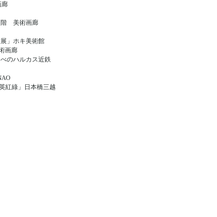
画廊
階 美術画廊
賞展」ホキ美術館
術画廊
」あべのハルカス近鉄
NAO
英英紅綠」日本橋三越