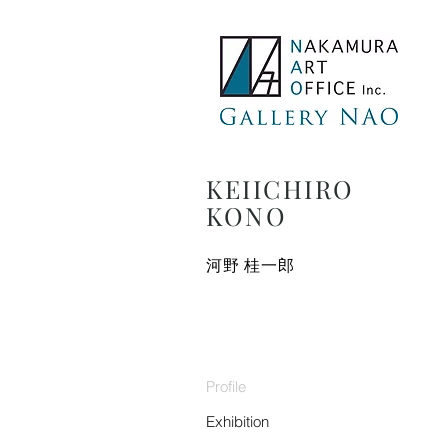
KEIICHIRO
​KONO
​河野 桂一郎
Profile
Exhibition