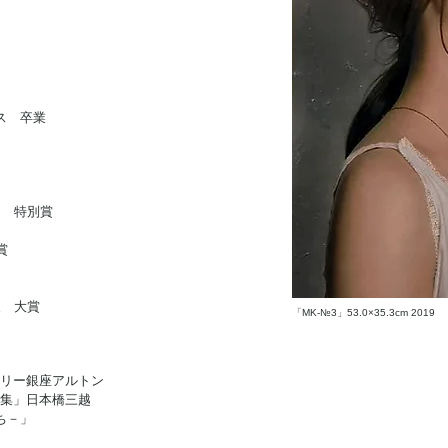
ス 卒業
レ 特別賞
賞
展 大賞
「MK-№3」53.0×35.3cm 2019
ー銀座アルトン
集」日本橋三越
ち－」