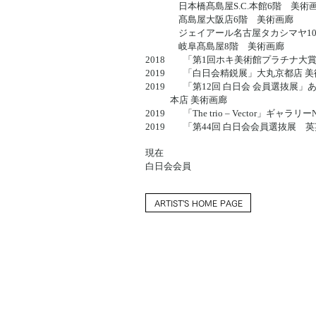
日本橋髙島屋S.C.本館6階 美術
髙島屋大阪店6階 美術画廊
ジェイアール名古屋タカシマヤ10
岐阜髙島屋8階 美術画廊
2018 「第1回ホキ美術館プラチナ大
2019 「白日会精鋭展」大丸京都店 美
2019 「第12回 白日会 会員選抜展
本店 美術画廊
2019 「The trio – Vector」ギャラリー
2019 「第44回 白日会会員選抜展 
現在
白日会会員
ARTIST'S HOME PAGE