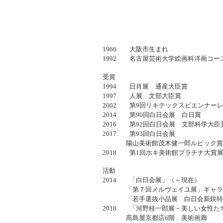
1966
大阪市生まれ
1992 名古屋芸術大学絵画科洋画コー
受賞
1994 日肖展 通産大臣賞
1997 人展 文部大臣賞
2002 第9回リキテックスビエンナー
2014 第90回白日会展 白日賞
2016 第92回白日会展 文部科学大臣
2017 第93回白日会展
陽山美術館茂木健一郎ルピック賞
2018 第1回ホキ美術館プラチナ大賞
活動
2014 「白日会展」（～現在）
「第７回メルヴェイユ展」ギャラリ
「若手選抜小品展 白日会新鋭特
2018 「河野桂一郎展－美しい女性た
髙島屋京都店6階 美術画廊