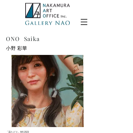
ONO Saika
小野 彩華
「花たどり」M6 2023