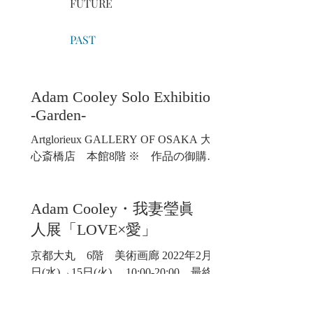
FUTURE
PAST
Adam Cooley Solo Exhibition
-Garden-
Artglorieux GALLERY OF OSAKA 大丸
心斎橋店 本館8階 ※ 作品の御購
入、営業時間等の詳細は大丸心斎橋店
へお問い合わせください。 ℡ 06-6271-
Adam Cooley・我妻瑩眞 二
1231（代表）
人展「LOVE×愛」
京都大丸 6階 美術画廊 2022年2月9
日(水)→15日(火) 10:00-20:00 最終
日-17：00