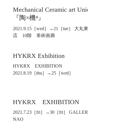
Mechanical Ceramic art Union
『陶×機⁴』
2021.9.15［wed］→21［tue］ 大丸東京
店 10階 美術画廊
HYKRX Exhibition
HYKRX EXHIBITION
2021.8.19［thu］→25［wed］
HYKRX EXHIBITION
2021.7.23［fri］→30［fri］ GALLERY
NAO