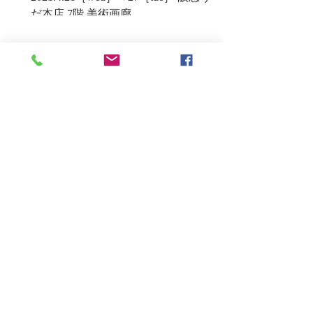
だ本店 7階 美術画廊
foresight
2021.3.17［wed］→26［fri］
GALLERY NAO
佐藤 結 展ー掌中の珠ー
2021.2.26［fri］→3.5［fri］ GALLERY
NAO
HYKRX展
2021.2.10［wed］→16［tue］ 阪急うめ