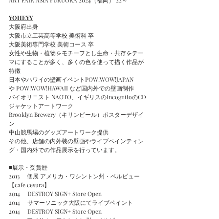
ART FAIR ASIA FUKUOKA 2024（福岡）‘22～
YOHEYY
大阪府出身
大阪市立工芸高等学校 美術科 卒
大阪美術専門学校 美術コース 卒
女性や生物・植物をモチーフとし生命・共存をテー
マにすることが多く、多くの色を使って描く作品が
特徴
日本やハワイの壁画イベントPOW!WOW!JAPAN
や POW!WOW!HAWAII など国内外での壁画制作
バイオリニスト NAOTO、イギリスのIncognitoのCD
ジャケットアートワーク
Brooklyn Brewery（キリンビール）ポスターデザイ
ン
中山競馬場のグッズアートワーク提供
その他、店舗の内外装の壁画やライブペインティン
グ・国内外での作品展示を行っています。
■展示・受賞歴
2013     個展 アメリカ・ワシントン州・ベルビュー
【cafe cesura】
2014　 DESTROY SIGN+ Store Open
2014　 サマーソニック大阪にてライブペイント
2014　 DESTROY SIGN+ Store Open