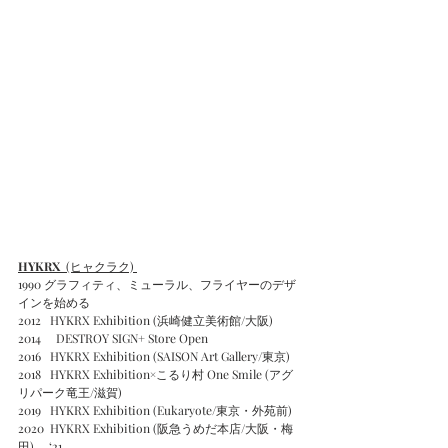
HYKRX
  (ヒャクラク) 
1990 グラフィティ、ミューラル、フライヤーのデザ
インを始める
2012   HYKRX Exhibition (浜崎健立美術館/大阪)  
2014　 DESTROY SIGN+ Store Open
2016   HYKRX Exhibition (SAISON Art Gallery/東京) 
2018   HYKRX Exhibition×こるり村 One Smile (アグ
リパーク竜王/滋賀)
2019   HYKRX Exhibition (Eukaryote/東京・外苑前) 
2020  HYKRX Exhibition (阪急うめだ本店/大阪・梅
田) 、‘21