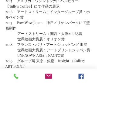
2015　 アメリカ・ワシントン州・ベルビュー
【Tully's Coffee】にて作品の展示
2016　 アートストリーム：インターグループ賞・ホ
ルベイン賞
2017　 Pow!Wow!Japan　神戸メリケンパークにて壁
画制作
             アートストリーム：関西・大阪21世紀賞
             世界絵画大賞展：オリオン賞
2018　 フランス・パリ・アートショッピング 出展
             世界絵画大賞展：アートプリントジャパン賞
             UNKNOWN ASIA：NAOTO賞
2019　 グループ展 東京・銀座　Insight （Gallery 
ART POINT）
             世界絵画大賞展：マービー賞
             SHIBUYA AWARDS 入選
2020　Pow!Wow!Hawaii　ハワイ カカアコにて壁画
制作
             世界絵画大賞展：佐々木豊賞
2021     世界絵画大賞展：呉竹賞
2022     アートムーブコンクール：ターナー色彩
賞  アートふるなび賞
             世界絵画大賞展：大仙賞
2023     全日本アートサロン絵画大賞展  優秀賞
2024     全日本アートサロン絵画大賞展  ターレンス
ジャパン賞