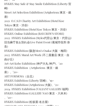
HYKRX Stay Safe & Stay Smile Exhibition (Liberty/宮
崎)
Street Art Selection Exhibition (Artglorieux/東京・銀
座) 
2021  O.C.S.D Charity Art Exhibition (Hotel Koe 
Tokyo/東京・渋谷)
HYKRX Exhibition (Hotel Koe Tokyo/東京・渋谷) 
HYKRX Online Exhibition (BAYCREW'S STORE)
2022  HYKRX Exhibition (Styles代官山/東京・代官山)
旧当麻庁舎お別れ会Live Paint Event (葛城市役所/奈
良)
HYKRX Exhibition (阪急Men’s Osaka/大阪・梅田)
2023  HYKRX Mural Art Work (不二屋書店/東京・自
由が丘)
Art×Art Kobe Exhibition (神戸大丸/神戸)、‘20
HYKRX Exhibition（Artglorieux /東京・銀
座）、’20~
ART FORMOSA（台北）
HYKRX Exhibition (Liberty/宮崎)、‘19~
HYKRX Exhibition (Artglorieux/大阪)、‘21~
2024  HYKRX Exhibition (VALIANT GALLERY/福岡)
HYKRX Exhibition (GALLERY NAO/東京・六本木) 
、‘20~
HYKRX Exhibition (松坂屋/名古屋)