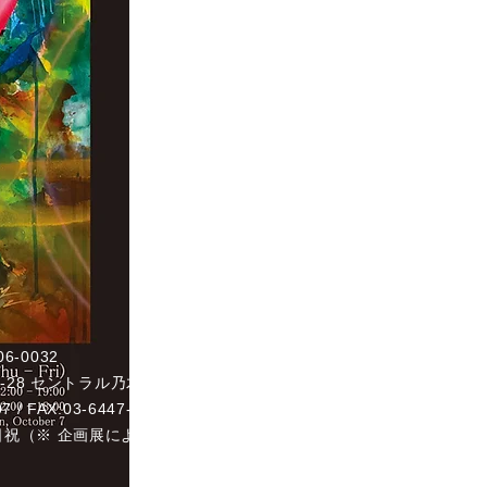
06-0032
-28 セントラル乃木坂 101
07
/ FAX:03-6447-2465
休：土日祝（※ 企画展により変更有）