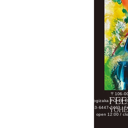
〒106-0
#101 Central Nogizaka 7-2-28 
TEL:+81-3-6447-2407 / F
open 12:00 / cl