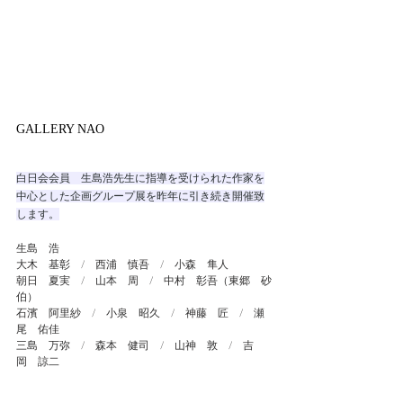
GALLERY NAO 
白日会会員　生島浩先生に指導を受けられた作家を
中心とした企画グループ展を昨年に引き続き開催致
します。
生島　浩
大木　基彰　/　西浦　慎吾　/　小森　隼人
朝日　夏実　/　山本　周　/　中村　彰吾（東郷　砂
伯）
石濱　阿里紗　/　小泉　昭久　/　神藤　匠　/　瀬
尾　佑佳
三島　万弥　/　森本　健司　/　山神　敦　/　吉
岡　諒二