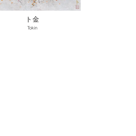
ト金
Tokin
06-0032
-28 セントラル乃木坂 101
07
/ FAX:03-6447-2465
休：土日祝（※ 企画展により変更有）