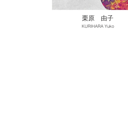
栗原 由子
KURIHARA Yuko
〒106-0
#101 Central Nogizaka 7-2-28 
TEL:+81-3-6447-2407 / F
open 12:00 / cl