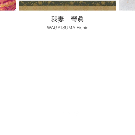
我妻 瑩眞
WAGATSUMA Eishin
032
〒1
Roppongi Minato-ku TOKYO
東京都港区六本木7-2
AX:+81-3-6447-2465
TEL:
03-6447-24
osed 18:00
12:00 - 18:00 
​Nakamura Art Office Inc. / GALLERY NAO
株式会社ナカムラ・アート・オフィス